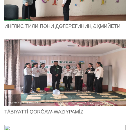
ИНГЛИС ТИЛИ ПӘНИ ДѲГЕРЕГИНИҢ ӘҲМИЙЕТИ
TÁBIYATTÍ QORǴAW-WAZIYPAMÍZ