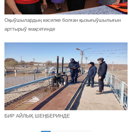
Оқыўшылардың кәсипке болған қызығыўшылығын
арттырыў мақсетинде
БИР АЙЛЫҚ ШЕҢБЕРИНДЕ