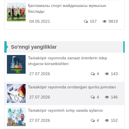
Қапламалы спорт майданшасы жумысын
баслады
04.05.2021
157
9819
So'nngi yangiliklar
Taxtakópir rayonında sanaat ónimlerin islep
shıǵarıw kórsetkishleri
27.07.2026
4
143
Taxtakópir rayonında orınlanǵan qurılıs jumısları
27.07.2026
4
146
Taxtakópir rayoniniń sırtqı sawda aylanısı
27.07.2026
4
152