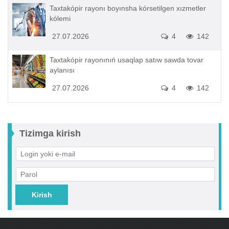
Taxtakópir rayonı boyınsha kórsetilgen xızmetler
kólemi
27.07.2026
4
142
Taxtakópir rayonınıń usaqlap satıw sawda tovar
aylanısı
27.07.2026
4
142
Tizimga kirish
Kirish