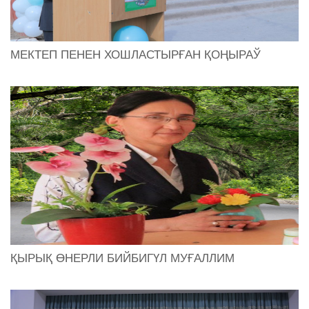
МЕКТЕП ПЕНЕН ХОШЛАСТЫРҒАН ҚОҢЫРАЎ
ҚЫРЫҚ ӨНЕРЛИ БИЙБИГҮЛ МУҒАЛЛИМ