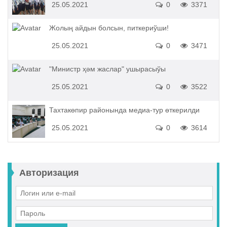
25.05.2021
0
3371
Жолың айдын болсын, питкериўши!
25.05.2021
0
3471
"Министр ҳәм жаслар" ушырасыўы
25.05.2021
0
3522
Тахтакөпир районында медиа-тур өткерилди
25.05.2021
0
3614
Авторизация