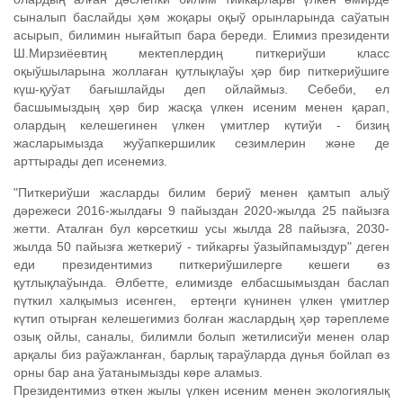
сыналып баслайды ҳәм жоқары оқыў орынларында саўатын
асырып, билимин нығайтып бара береди. Елимиз президенти
Ш.Мирзиёевтиң мектеплердиң питкериўши класс
оқыўшыларына жоллаған қутлықлаўы ҳәр бир питкериўшиге
күш-қуўат бағышлайды деп ойлаймыз. Себеби, ел
басшымыздың ҳәр бир жасқа үлкен исеним менен қарап,
олардың келешегинен үлкен үмитлер күтиўи - бизиң
жасларымызда жуўапкершилик сезимлерин және де
арттырады деп исенемиз.
"Питкериўши жасларды билим бериў менен қамтып алыў
дәрежеси 2016-жылдағы 9 пайыздан 2020-жылда 25 пайызға
жетти. Аталған бул көрсеткиш усы жылда 28 пайызға, 2030-
жылда 50 пайызға жеткериў - тийкарғы ўазыйпамыздур" деген
еди президентимиз питкериўшилерге кешеги өз
қутлықлаўында. Әлбетте, елимизде елбасшымыздан баслап
пүткил халқымыз исенген, ертеңги күнинен үлкен үмитлер
күтип отырған келешегимиз болған жаслардың ҳәр тәреплеме
озық ойлы, саналы, билимли болып жетилисиўи менен олар
арқалы биз раўажланған, барлық тараўларда дүнья бойлап өз
орны бар ана ўатанымызды көре аламыз.
Президентимиз өткен жылы үлкен исеним менен экологиялық