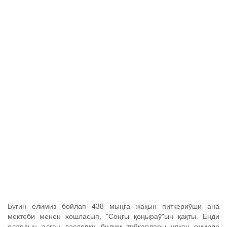
Бүгин елимиз бойлап 438 мыңға жақын питкериўши ана
мектеби менен хошласып, "Соңғы қоңыраў"ын қақты. Енди
олардың алған дәслепки билим тийкарлары үлкен өмирде