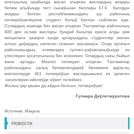
апатшылық орайында жасап атырған жаслардың жоқары
билим алыўында тест сынаўынан баллары 57.6 баллдан
жоқары болған республикамыздағы үш районның
питкериўшилерине студент болыў бахтын сыйлаған еди.
Солардың ишинде биз жасап атырған Тахтакөпир районының
600 ден аслам жаслары бундай бахытқа ерисе алды ҳәм
көпшилиги ҳәзирги күнде қатарындағы студентлер менен
алтын дәўирдиң нәпесин сезинип жасамақта. Олар ертеңги
районымыздың, елимиздиң гүллеп-раўажланыўында өз
үлеслерин қосатуғынына биз исенемиз. Олардың саны быйыл
және артады. Мектеп питкерип атырған Тахтакөпир
районындағы халық билимлендириў бөлимине қараслы
мектеплерде 461 питкериўши жасларымызға өз қәлеген
кәсиплерин ийелеўде әўмет тилеймиз.
Жолың ҳәр қашан да айдын болсын, питкериўши!
Гүлнара Дәўлетмуратова
Источник: Мақала
Новости