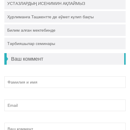
УСТАЗЛАРДЫҢ ИСЕНИМИН АҚЛАЙМЫЗ
Ҳүрлиманға Ташкентте де әўмет күлип бақты
Билим алған мектебинде
Тәрбияшылар семинары
Ваш коммент