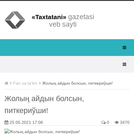
gazetasi
«Taxtatani»
veb sayti
Fan va ta'lim
Жолың айдын болсын, питкериўши!
Жолың айдын болсын,
питкериўши!
25.05.2021 17:06
0
3470