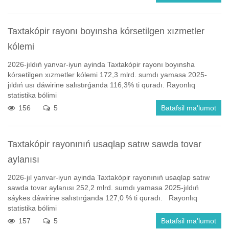
Taxtakópir rayonı boyınsha kórsetilgen xızmetler
kólemi
2026-jıldıń yanvar-iyun ayinda Taxtakópir rayonı boyınsha
kórsetilgen xızmetler kólemi 172,3 mlrd. sumdı yamasa 2025-
jıldıń usı dáwirine salıstırǵanda 116,3% ti quradı. Rayonlıq
statistika bólimi
156
5
Batafsil ma'lumot
Taxtakópir rayonınıń usaqlap satıw sawda tovar
aylanısı
2026-jıl yanvar-iyun ayinda Taxtakópir rayonınıń usaqlap satıw
sawda tovar aylanısı 252,2 mlrd. sumdı yamasa 2025-jıldıń
sáykes dáwirine salıstırǵanda 127,0 % ti quradı. Rayonlıq
statistika bólimi
157
5
Batafsil ma'lumot