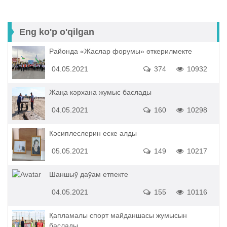
Eng ko'p o'qilgan
Районда «Жаслар форумы» өткерилмекте
04.05.2021
374
10932
Жаңа кәрхана жумыс баслады
04.05.2021
160
10298
Кәсиплеслерин еске алды
05.05.2021
149
10217
Шаншыў даўам етпекте
04.05.2021
155
10116
Қапламалы спорт майданшасы жумысын
баслады