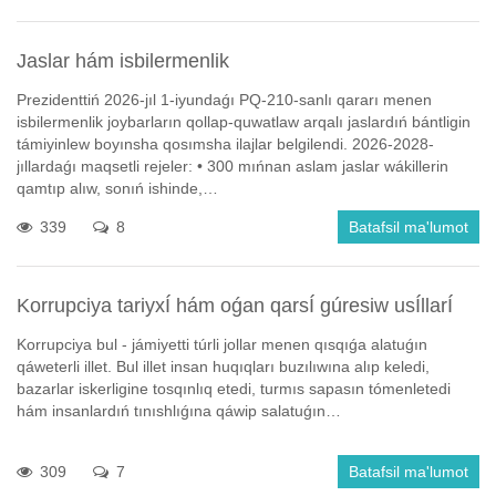
Jaslar hám isbilermenlik
Prezidenttiń 2026-jıl 1-iyundaǵı PQ-210-sanlı qararı menen
isbilermenlik joybarların qollap-quwatlaw arqalı jaslardıń bántligin
támiyinlew boyınsha qosımsha ilajlar belgilendi. 2026-2028-
jıllardaǵı maqsetli rejeler: • 300 mıńnan aslam jaslar wákillerin
qamtıp alıw, sonıń ishinde,…
339
8
Batafsil ma'lumot
Korrupciya tariyxÍ hám oǵan qarsÍ gúresiw usÍllarÍ
Korrupciya bul - jámiyetti túrli jollar menen qısqıǵa alatuǵın
qáweterli illet. Bul illet insan huqıqları buzılıwına alıp keledi,
bazarlar iskerligine tosqınlıq etedi, turmıs sapasın tómenletedi
hám insanlardıń tınıshlıǵına qáwip salatuǵın…
309
7
Batafsil ma'lumot