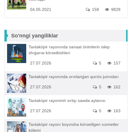
04.05.2021
158
9828
So'nngi yangiliklar
Taxtakópir rayonında sanaat ónimlerin islep
shıǵarıw kórsetkishleri
27.07.2026
5
157
Taxtakópir rayonında orınlanǵan qurılıs jumısları
27.07.2026
5
162
Taxtakópir rayoniniń sırtqı sawda aylanısı
27.07.2026
5
163
Taxtakópir rayonı boyınsha kórsetilgen xızmetler
kólemi