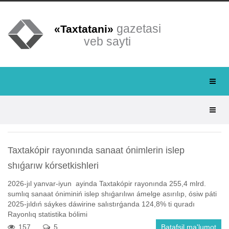
gazetasi
«Taxtatani»
veb sayti
Taxtakópir rayonında sanaat ónimlerin islep
shıǵarıw kórsetkishleri
2026-jıl yanvar-iyun ayinda Taxtakópir rayonında 255,4 mlrd.
sumlıq sanaat óniminiń islep shıǵarılıwı ámelge asırılıp, ósiw páti
2025-jıldıń sáykes dáwirine salıstırǵanda 124,8% ti quradı
Rayonlıq statistika bólimi
157
5
Batafsil ma'lumot