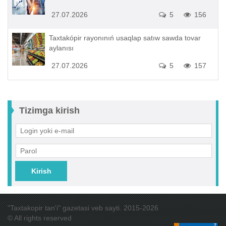
27.07.2026
5
156
Taxtakópir rayonınıń usaqlap satıw sawda tovar
aylanısı
27.07.2026
5
157
Tizimga kirish
Kirish
"Taxtakopir tan'i" gazetasi veb sayti. 2015-2026
© All rights reserved