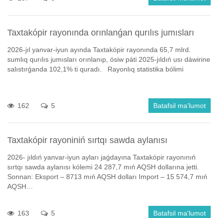
Taxtakópir rayonında orınlanǵan qurılıs jumısları
2026-jıl yanvar-iyun ayında Taxtakópir rayonında 65,7 mlrd.
sumlıq qurılıs jumısları orınlanıp, ósiw páti 2025-jıldıń usı dáwirine
salıstırǵanda 102,1% ti quradı. Rayonlıq statistika bólimi
162
5
Batafsil ma'lumot
Taxtakópir rayoniniń sırtqı sawda aylanısı
2026- jıldıń yanvar-iyun ayları jaǵdayına Taxtakópir rayonınıń
sırtqı sawda aylanısı kólemi 24 287,7 mıń AQSH dollarına jetti.
Sonnan: Eksport – 8713 mıń AQSH dolları Import – 15 574,7 mıń
AQSH…
163
5
Batafsil ma'lumot