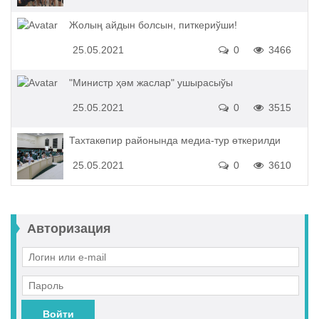
Жолың айдын болсын, питкериўши!
25.05.2021
0
3466
"Министр ҳәм жаслар" ушырасыўы
25.05.2021
0
3515
Тахтакөпир районында медиа-тур өткерилди
25.05.2021
0
3610
Авторизация
Войти