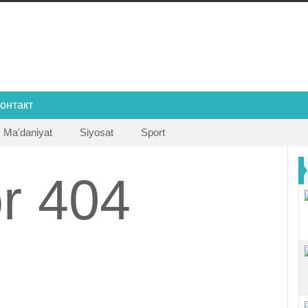
онтакт
Ma'daniyat
Siyosat
Sport
or 404