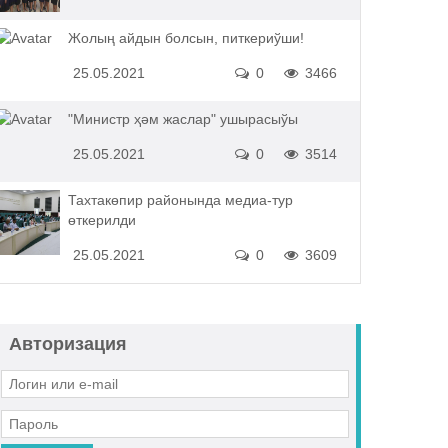
Жолың айдын болсын, питкериўши!
25.05.2021
0
3466
"Министр ҳәм жаслар" ушырасыўы
25.05.2021
0
3514
Тахтакөпир районында медиа-тур
өткерилди
25.05.2021
0
3609
Авторизация