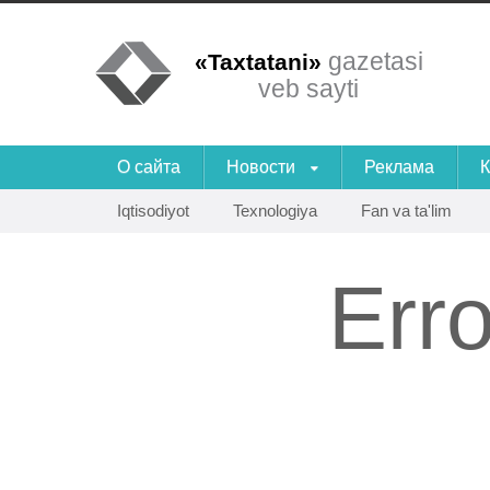
gazetasi
«Taxtatani»
veb sayti
О сайта
Новости
Реклама
К
Iqtisodiyot
Texnologiya
Fan va ta'lim
Err